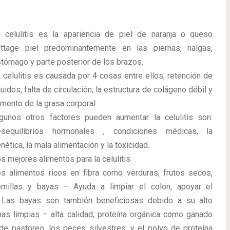
 celulitis es la apariencia de piel de naranja o queso
ttage piel predominantemente en las piernas, nalgas,
tómago y parte posterior de los brazos.
 celulitis es causada por 4 cosas entre ellos; retención de
quidos, falta de circulación, la estructura de colágeno débil y
mento de la grasa corporal.
gunos otros factores pueden aumentar la celulitis son:
esequilibrios hormonales , condiciones médicas, la
nética, la mala alimentación y la toxicidad.
s mejores alimentos para la celulitis
s alimentos ricos en fibra como verduras, frutos secos,
millas y bayas – Ayuda a limpiar el colon, apoyar el
 Las bayas son también beneficiosas debido a su alto
nas limpias – alta calidad, proteína orgánica como ganado
de pastoreo, los peces silvestres, y el polvo de proteína