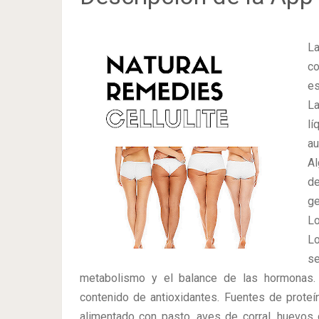
La
co
es
La
lí
au
Al
d
ge
Lo
Lo
se
metabolismo y el balance de las hormonas.
contenido de antioxidantes. Fuentes de proteí
alimentado con pasto, aves de corral, huevos 