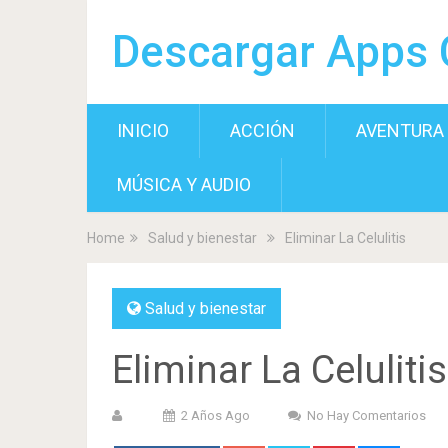
Descargar Apps 
INICIO
ACCIÓN
AVENTURA
MÚSICA Y AUDIO
Home
Salud y bienestar
Eliminar La Celulitis
Salud y bienestar
Eliminar La Celulitis
2 Años Ago
No Hay Comentarios