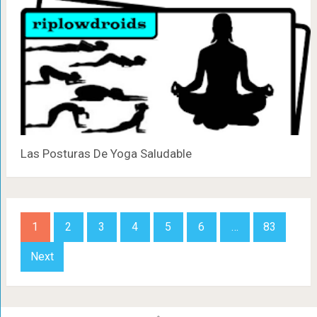
Las Posturas De Yoga Saludable
Paginación
1
2
3
4
5
6
…
83
de
Next
entradas