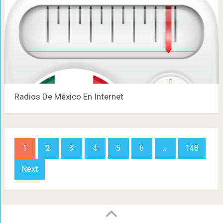
Radios De México En Internet
Paginación
1
2
3
4
5
6
…
148
de
Next
entradas