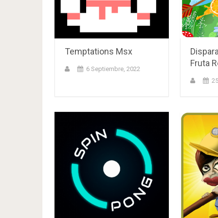
Temptations Msx
Dispara
Fruta 
6 Septiembre, 2022
25