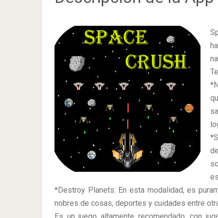
Sp
ha
na
Te
*N
qu
sa
lo
*S
de
so
es
*Destroy Planets: En esta modalidad, es purame
nobres de cosas, deportes y cuidades entre otr
Es un juego altamente recomendado, con juga