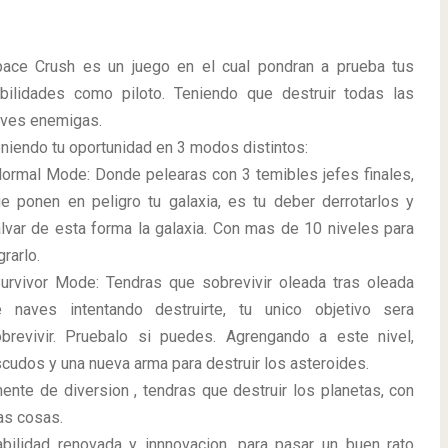
ace Crush es un juego en el cual pondran a prueba tus
bilidades como piloto. Teniendo que destruir todas las
ves enemigas.
niendo tu oportunidad en 3 modos distintos:
ormal Mode: Donde pelearas con 3 temibles jefes finales,
e ponen en peligro tu galaxia, es tu deber derrotarlos y
lvar de esta forma la galaxia. Con mas de 10 niveles para
grarlo.
urvivor Mode: Tendras que sobrevivir oleada tras oleada
 naves intentando destruirte, tu unico objetivo sera
brevivir. Pruebalo si puedes. Agrengando a este nivel,
cudos y una nueva arma para destruir los asteroides.
nte de diversion , tendras que destruir los planetas, con
as cosas.
bilidad renovada y innnovacion, para pasar un buen rato