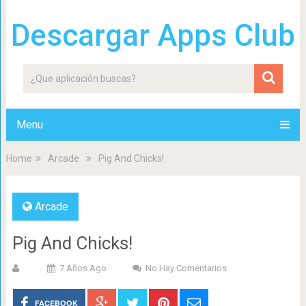
Descargar Apps Club
Menu
Home
Arcade
Pig And Chicks!
Arcade
Pig And Chicks!
7 Años Ago
No Hay Comentarios
FACEBOOK