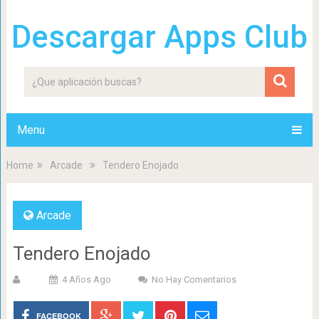
Descargar Apps Club
Menu
Home
Arcade
Tendero Enojado
Arcade
Tendero Enojado
4 Años Ago
No Hay Comentarios
FACEBOOK