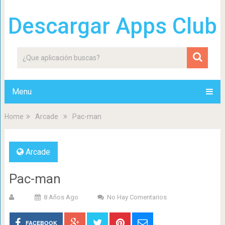
Descargar Apps Club
Menu
Home
Arcade
Pac-man
Arcade
Pac-man
8 Años Ago
No Hay Comentarios
FACEBOOK