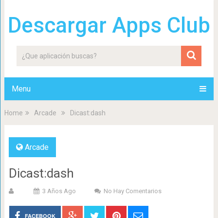
Descargar Apps Club
Menu
Home
Arcade
Dicast:dash
Arcade
Dicast:dash
3 Años Ago
No Hay Comentarios
FACEBOOK