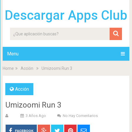
Descargar Apps Club
Menu
Home
Acción
Umizoomi Run 3
Acción
Umizoomi Run 3
3 Años Ago
No Hay Comentarios
FACEBOOK