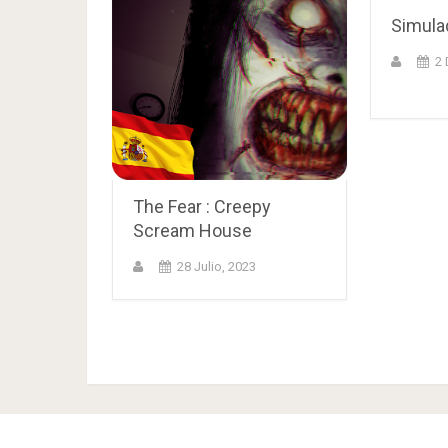
Simula
2 
The Fear : Creepy
Scream House
28 Julio, 2023