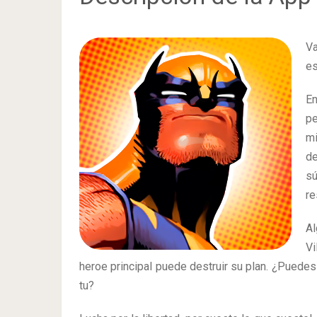
Va
es
E
pe
mi
d
s
re
Al
Vi
heroe principal puede destruir su plan. ¿Puedes
tu?