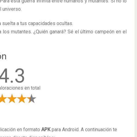
 Para esta guerra infinita entre humanos y mutantes. Si no lo
l universo.
 suelta a tus capacidades ocultas.
 los mutantes. ¿Quién ganará? Sé el último campeón en el
ón
4.3
loraciones en total
a
licación en formato
APK
para Android. A continuación te