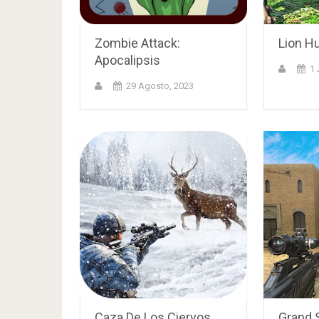
Zombie Attack:
Lion Hu
Apocalipsis
1 
29 Agosto, 2023
Caza De Los Ciervos
Grand 