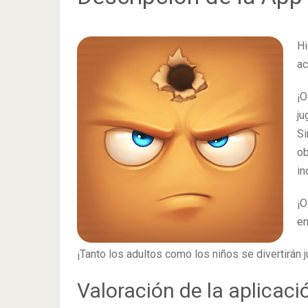
Hi
ac
¡
j
Si
ob
in
¡
en
¡Tanto los adultos como los niños se divertirán 
Valoración de la aplicaci