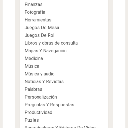
Finanzas
Fotografía
Herramientas
Juegos De Mesa
Juegos De Rol
Libros y obras de consulta
Mapas Y Navegación
Medicina
Música
Música y audio
Noticias Y Revistas
Palabras
Personalización
Preguntas Y Respuestas
Productividad
Puzles
Reproductores Y Editores De Vídeo