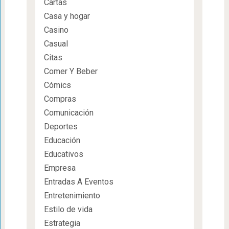
Cartas
Casa y hogar
Casino
Casual
Citas
Comer Y Beber
Cómics
Compras
Comunicación
Deportes
Educación
Educativos
Empresa
Entradas A Eventos
Entretenimiento
Estilo de vida
Estrategia