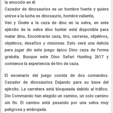
la emoción en él
Cazador de dinosaurios es un hombre fuerte y quiere
unirse a la lucha es dinosaurio, hombre valiente,
Ven y Únete a la caza de dino en la selva, en este
ejército de la selva dino hunter está disponible para
matar dino, Encontrarás caza, tiro, carreras, objetivos,
objetivos, desafíos y misiones. Esto será una delicia
para jugar din este juego épico Dino caza de forma
gratuita. Busque este Dino Safari Hunting 2k17 y
comience la experiencia de tiro de caza.
El escenario del juego consta de dos comandos.
Cazador de dinosaurios Dejando para su base del
ejército. La carretera está bloqueada debido al tráfico.
Din Commando han elegido un camino, un solo camino
sin fin. El camino está pasando por una selva muy
peligrosa y embrujada.