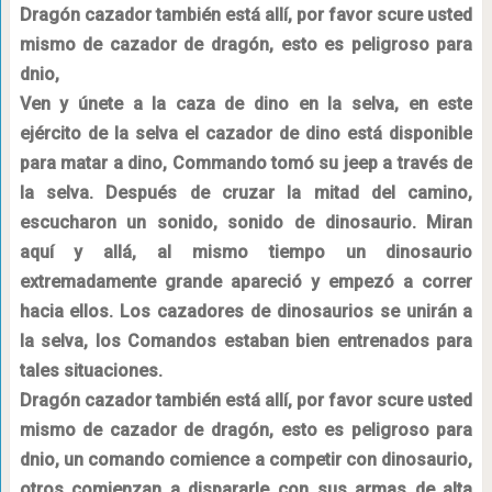
Dragón cazador también está allí, por favor scure usted
mismo de cazador de dragón, esto es peligroso para
dnio,
Ven y únete a la caza de dino en la selva, en este
ejército de la selva el cazador de dino está disponible
para matar a dino, Commando tomó su jeep a través de
la selva. Después de cruzar la mitad del camino,
escucharon un sonido, sonido de dinosaurio. Miran
aquí y allá, al mismo tiempo un dinosaurio
extremadamente grande apareció y empezó a correr
hacia ellos. Los cazadores de dinosaurios se unirán a
la selva, los Comandos estaban bien entrenados para
tales situaciones.
Dragón cazador también está allí, por favor scure usted
mismo de cazador de dragón, esto es peligroso para
dnio, un comando comience a competir con dinosaurio,
otros comienzan a dispararle con sus armas de alta