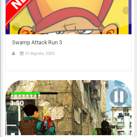
Swamp Attack Run 3
31 Agosto, 2020