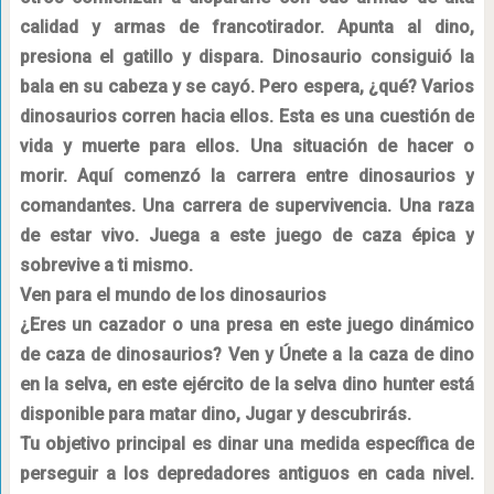
calidad y armas de francotirador. Apunta al dino,
presiona el gatillo y dispara. Dinosaurio consiguió la
bala en su cabeza y se cayó. Pero espera, ¿qué? Varios
dinosaurios corren hacia ellos. Esta es una cuestión de
vida y muerte para ellos. Una situación de hacer o
morir. Aquí comenzó la carrera entre dinosaurios y
comandantes. Una carrera de supervivencia. Una raza
de estar vivo. Juega a este juego de caza épica y
sobrevive a ti mismo.
Ven para el mundo de los dinosaurios
¿Eres un cazador o una presa en este juego dinámico
de caza de dinosaurios? Ven y Únete a la caza de dino
en la selva, en este ejército de la selva dino hunter está
disponible para matar dino, Jugar y descubrirás.
Tu objetivo principal es dinar una medida específica de
perseguir a los depredadores antiguos en cada nivel.