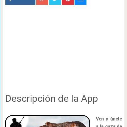
Descripción de la App
Ven y únete
a la caza de