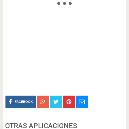
FACEBOOK
OTRAS APLICACIONES