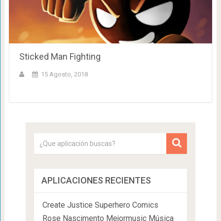
Sticked Man Fighting
15 Agosto, 2018
APLICACIONES RECIENTES
Create Justice Superhero Comics
Rose Nascimento Mejormusic Música