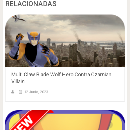
RELACIONADAS
Multi Claw Blade Wolf Hero Contra Czarnian
Villain
12 Junio, 2023