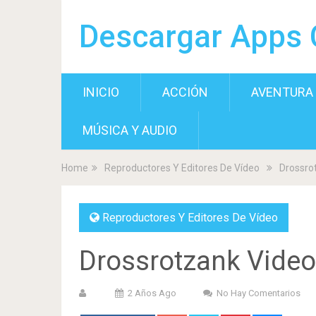
Descargar Apps 
INICIO
ACCIÓN
AVENTURA
MÚSICA Y AUDIO
Home
Reproductores Y Editores De Vídeo
Drossro
Reproductores Y Editores De Vídeo
Drossrotzank Vide
2 Años Ago
No Hay Comentarios