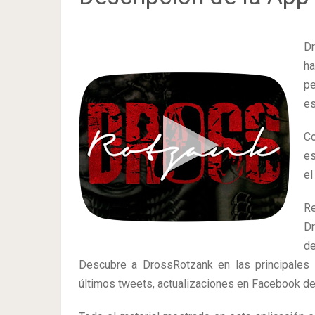
Dr
ha
pe
es
Co
es
el
Re
D
de
Descubre a DrossRotzank en las principales 
últimos tweets, actualizaciones en Facebook d