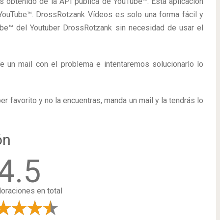
s obtenido de la API pública de YouTube™. Esta aplicación
 YouTube™. DrossRotzank Vídeos es solo una forma fácil y
ube™ del Youtuber DrossRotzank sin necesidad de usar el
íe un mail con el problema e intentaremos solucionarlo lo
r favorito y no la encuentras, manda un mail y la tendrás lo
ón
4.5
loraciones en total