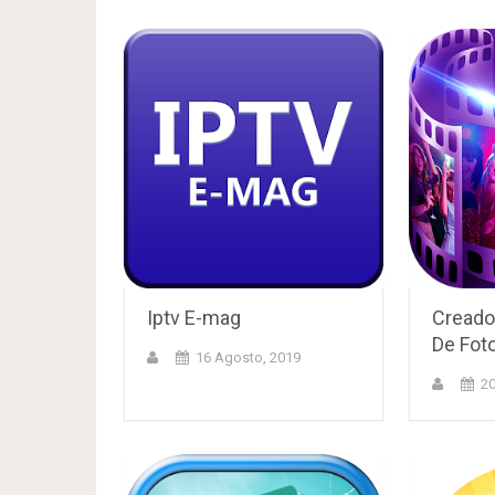
Iptv E-mag
Creador
De Fot
16 Agosto, 2019
20