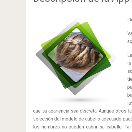
id
V
aq
La
la
so
ti
pu
bu
la
que su apariencia sea discreta. Aunque otros fa
selección del modelo de cabello adecuado pued
los hombres no pueden cubrir su cabello. Ta