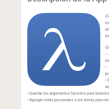
i
es
ún
éx
Q
•
ex
• 
pr
• 
al
• Guardar tus argumentos favoritos para tenerlo
• Agregar notas personales a los temas para rec