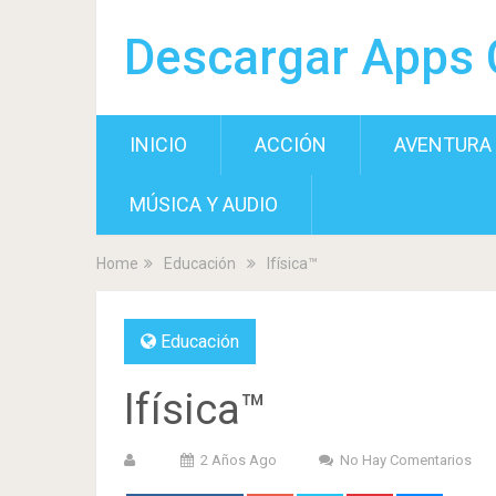
Descargar Apps 
INICIO
ACCIÓN
AVENTURA
MÚSICA Y AUDIO
Home
Educación
Ifísica™
Educación
Ifísica™
2 Años Ago
No Hay Comentarios