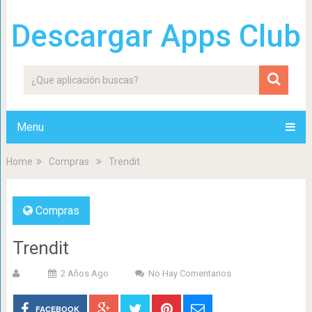
Descargar Apps Club
Menu
Home
Compras
Trendit
Compras
Trendit
2 Años Ago
No Hay Comentarios
FACEBOOK