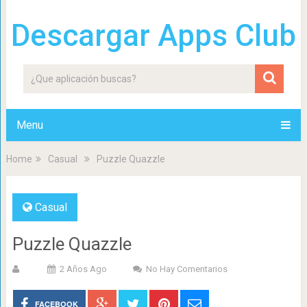
Descargar Apps Club
Menu
Home
Casual
Puzzle Quazzle
Casual
Puzzle Quazzle
2 Años Ago
No Hay Comentarios
FACEBOOK