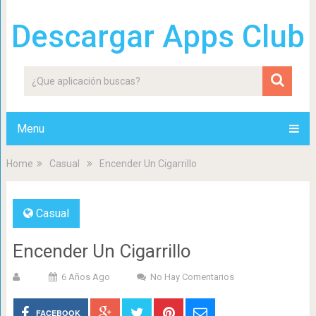
Descargar Apps Club
Menu
Home
Casual
Encender Un Cigarrillo
Casual
Encender Un Cigarrillo
6 Años Ago
No Hay Comentarios
FACEBOOK