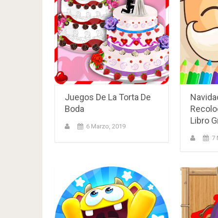
Juegos De La Torta De
Navida
Boda
Recolo
Libro G
6 Marzo, 2019
7 