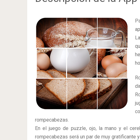
P
ap
La
qu
he
ho
R
di
Ro
j
co
rompecabezas.
En el juego de puzzle, ojo, la mano y el cere
rompecabezas será un par de muy gratificante y 