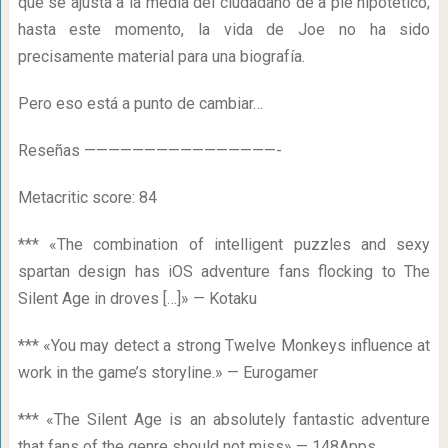
que se ajusta a la media del ciudadano de a pie hipotético;
hasta este momento, la vida de Joe no ha sido
precisamente material para una biografía.
Pero eso está a punto de cambiar…
Reseñas ————————————————-
Metacritic score: 84
*** «The combination of intelligent puzzles and sexy
spartan design has iOS adventure fans flocking to The
Silent Age in droves […]» — Kotaku
*** «You may detect a strong Twelve Monkeys influence at
work in the game’s storyline.» — Eurogamer
*** «The Silent Age is an absolutely fantastic adventure
that fans of the genre should not miss» — 148Apps