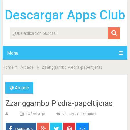
Descargar Apps Club
Menu
Home
Arcade
Zzanggambo Piedra-papeltijeras
Arcade
Zzanggambo Piedra-papeltijeras
7 Años Ago
No Hay Comentarios
FACEBOOK