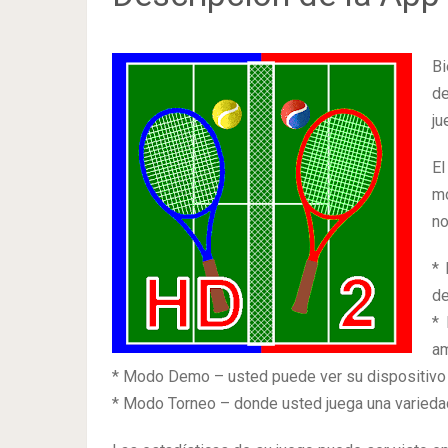
Bi
de
ju
El
mo
no
* 
de
* 
am
* Modo Demo – usted puede ver su dispositivo 
* Modo Torneo – donde usted juega una variedad