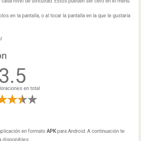
 cada nivel de dificultad. Estos pueden ser cero en el menú.
s en la pantalla, o al tocar la pantalla en la que le gustaría
!
ón
3.5
loraciones en total
a
aplicación en formato
APK
para Android. A continuación te
 disponibles: