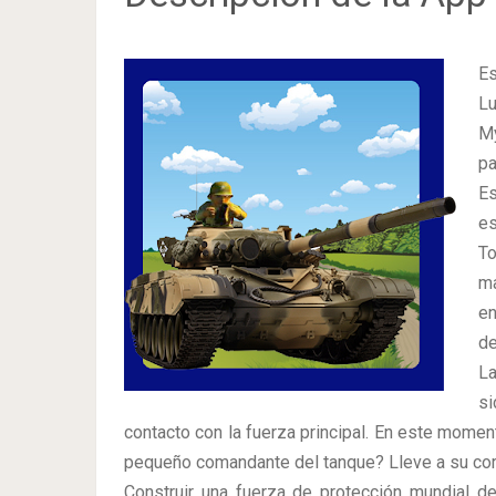
Es
Lu
My
pa
Es
es
T
m
en
de
La
si
contacto con la fuerza principal. En este mome
pequeño comandante del tanque? Lleve a su cor
Construir una fuerza de protección mundial de