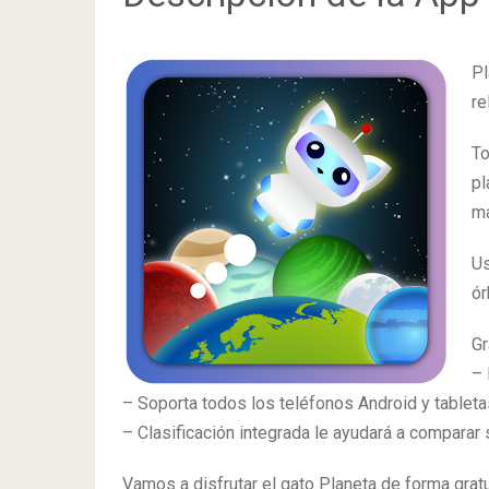
Pl
re
To
pl
ma
Us
ór
Gr
– 
– Soporta todos los teléfonos Android y tableta
– Clasificación integrada le ayudará a comparar 
Vamos a disfrutar el gato Planeta de forma gratui