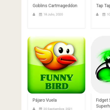
Goblins Cartmageddon
Tap Tap
18 Julio, 2020
10
Pájaro Vuela
Fidget 
Superh
20 Septiembre, 2021