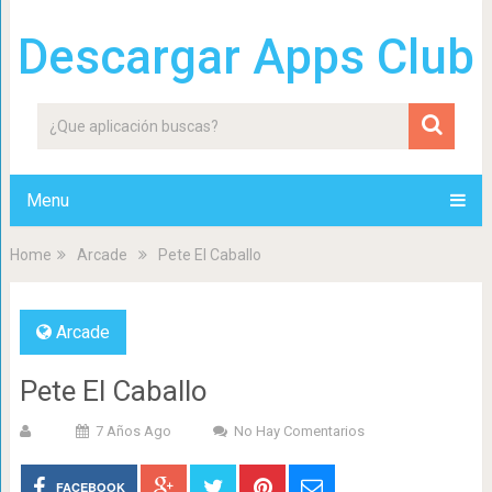
Descargar Apps Club
Menu
Home
Arcade
Pete El Caballo
Arcade
Pete El Caballo
7 Años Ago
No Hay Comentarios
FACEBOOK