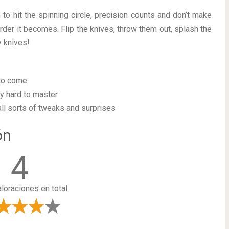
m to hit the spinning circle, precision counts and don’t make
der it becomes. Flip the knives, throw them out, splash the
y knives!
 to come
ly hard to master
all sorts of tweaks and surprises
ón
4
loraciones en total