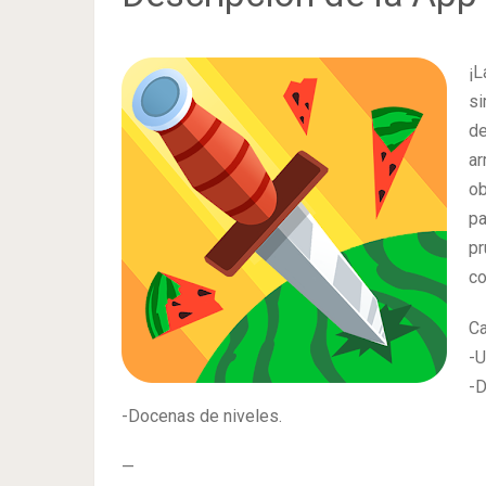
¡L
si
de
ar
ob
pa
p
co
Ca
-U
-D
-Docenas de niveles.
—