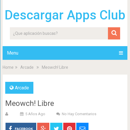
Descargar Apps Club
Menu
Home
Arcade
Meowch! Libre
Arcade
Meowch! Libre
5 Años Ago
No Hay Comentarios
FACEBOOK