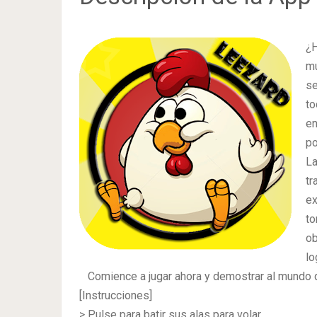
¿H
mu
se
t
en
po
La
tr
ex
to
ob
lo
Comience a jugar ahora y demostrar al mundo q
[Instrucciones]
> Pulse para batir sus alas para volar.