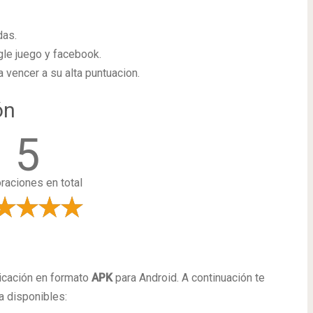
das.
le juego y facebook.
a vencer a su alta puntuacion.
ón
5
oraciones en total
a
licación en formato
APK
para Android. A continuación te
 disponibles: