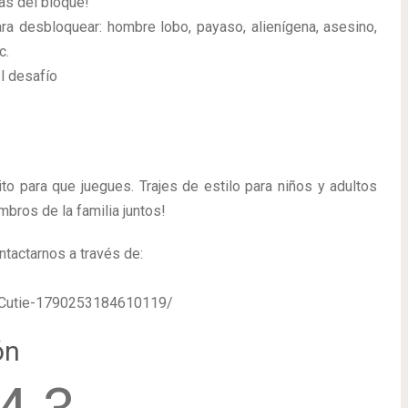
as del bloque!
a desbloquear: hombre lobo, payaso, alienígena, asesino,
c.
l desafío
to para que juegues. Trajes de estilo para niños y adultos
mbros de la familia juntos!
ntactarnos a través de:
-Cutie-1790253184610119/
ón