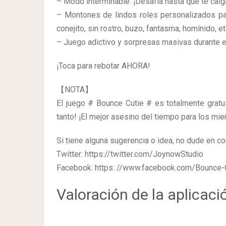
– Modo interminable: ¡Desafía hasta que te caig
– Montones de lindos roles personalizados par
conejito, sin rostro, buzo, fantasma, homínido, et
– Juego adictivo y sorpresas masivas durante e
¡Toca para rebotar AHORA!
【NOTA】
El juego # Bounce Cutie # es totalmente gratui
tanto! ¡El mejor asesino del tiempo para los mie
Si tiene alguna sugerencia o idea, no dude en co
Twitter: https://twitter.com/JoynowStudio
Facebook: https: //www.facebook.com/Bounce
Valoración de la aplicaci