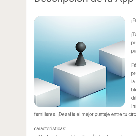
¡F
¡T
pr
pu
Fá
pr
la
b
di
I
familiares. ¡Desafía el mejor puntaje entre tu cí
caracteristicas: