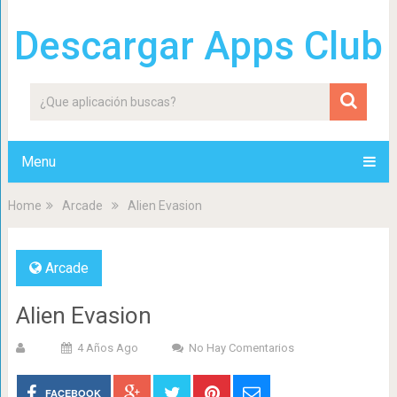
Descargar Apps Club
Menu
Home
Arcade
Alien Evasion
Arcade
Alien Evasion
4 Años Ago
No Hay Comentarios
FACEBOOK