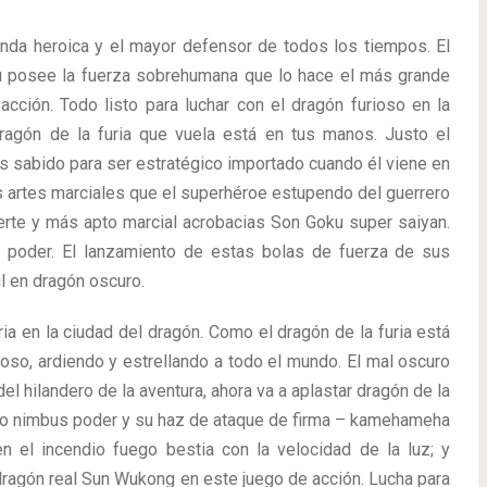
enda heroica y el mayor defensor de todos los tiempos. El
oku posee la fuerza sobrehumana que lo hace el más grande
cción. Todo listo para luchar con el dragón furioso en la
 dragón de la furia que vuela está en tus manos. Justo el
s sabido para ser estratégico importado cuando él viene en
s artes marciales que el superhéroe estupendo del guerrero
rte y más apto marcial acrobacias Son Goku super saiyan.
de poder. El lanzamiento de estas bolas de fuerza de sus
l en dragón oscuro.
uria en la ciudad del dragón. Como el dragón de la furia está
ioso, ardiendo y estrellando a todo el mundo. El mal oscuro
el hilandero de la aventura, ahora va a aplastar dragón de la
uelo nimbus poder y su haz de ataque de firma – kamehameha
 el incendio fuego bestia con la velocidad de la luz; y
e dragón real Sun Wukong en este juego de acción. Lucha para