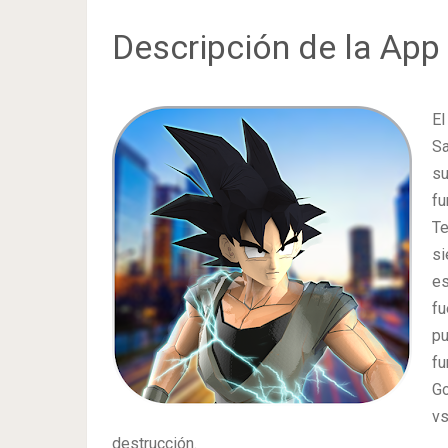
Descripción de la App
El
Sa
su
fu
Te
si
es
fu
p
fu
Go
v
destrucción.