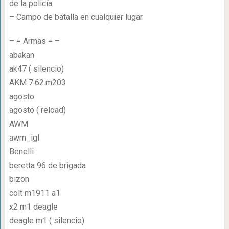
de la policía.
– Campo de batalla en cualquier lugar.
– = Armas = –
abakan
ak47 ( silencio)
AKM 7.62.m203
agosto
agosto ( reload)
AWM
awm_igl
Benelli
beretta 96 de brigada
bizon
colt m1911 a1
x2 m1 deagle
deagle m1 ( silencio)