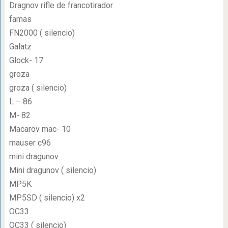
Dragnov rifle de francotirador
famas
FN2000 ( silencio)
Galatz
Glock- 17
groza
groza ( silencio)
L – 86
M- 82
Macarov mac- 10
mauser c96
mini dragunov
Mini dragunov ( silencio)
MP5K
MP5SD ( silencio) x2
OC33
OC33 ( silencio)