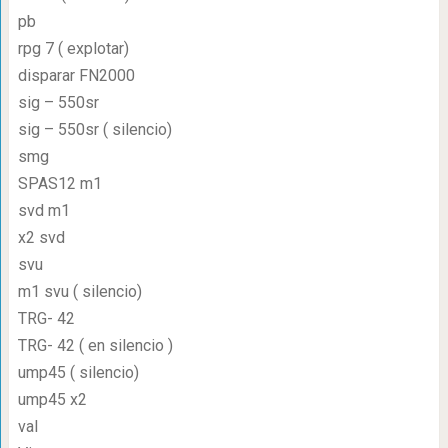
pb
rpg 7 ( explotar)
disparar FN2000
sig – 550sr
sig – 550sr ( silencio)
smg
SPAS12 m1
svd m1
x2 svd
svu
m1 svu ( silencio)
TRG- 42
TRG- 42 ( en silencio )
ump45 ( silencio)
ump45 x2
val