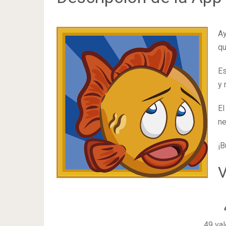
Ay
qu
Es
y 
El
ne
¡B
V
49 val