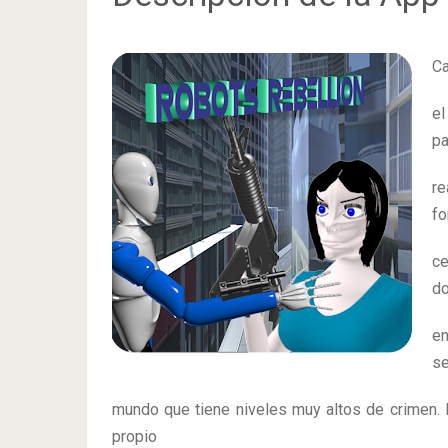
Ca
e
pa
re
fo
c
do
e
se
mundo que tiene niveles muy altos de crimen.
propio