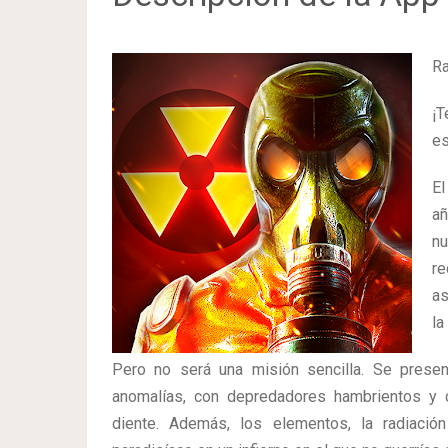
Ra
¡T
es
El
añ
nu
re
as
la
Pero no será una misión sencilla. Se presen
anomalías, con depredadores hambrientos y c
diente. Además, los elementos, la radiació