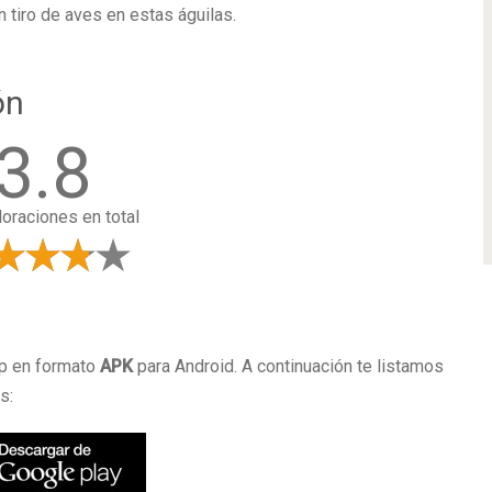
 tiro de aves en estas águilas.
ón
3.8
loraciones en total
a
pp en formato
APK
para Android. A continuación te listamos
s: