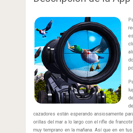
P
re
es
cl
al
do
po
Pa
lu
de
de
cazadores están esperando ansiosamente para 
orillas del mar a lo largo con el rifle de franc
muy temprano en la mañana. Así que en en tus 