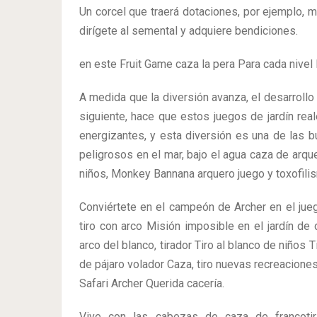
Un corcel que traerá dotaciones, por ejemplo, 
dirígete al semental y adquiere bendiciones.
en este Fruit Game caza la pera Para cada nivel 
A medida que la diversión avanza, el desarrol
siguiente, hace que estos juegos de jardín re
energizantes, y esta diversión es una de las b
peligrosos en el mar, bajo el agua caza de arqu
niños, Monkey Bannana arquero juego y toxofili
Conviértete en el campeón de Archer en el jue
tiro con arco Misión imposible en el jardín de 
arco del blanco, tirador Tiro al blanco de niños 
de pájaro volador Caza, tiro nuevas recreaciones
Safari Archer Querida cacería.
Vive con las cabezas de caza de francotir