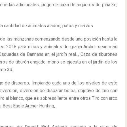
monedas adicionales, juego de caza de arqueros de piña 3d,
la cantidad de animales alados, patos y ciervos
lo de las manzanas comenzando desde una posición hasta la
ales 2018 para niños y animales de granja Archer sean más
úsquedas de Bannana en el jardín real. , Caza de tiburones
eros de tiburón enojado, mono se ejecuta en el jardín de los
smo 3d.
go de disparos, limpiando cada uno de los niveles de este
diversión, diversión de disparar bolos, objetivo de tiro con
Tiro al blanco, que es sobresaliente entre otros Tiro con arco
, Best Eagle Archer Hunting,
adores de Desert Bird Archery, jugando a la caza de