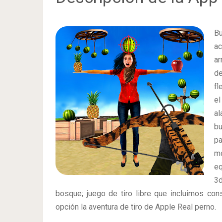
Bu
ac
ar
de
fl
e
a
bu
pa
m
eq
3d
bosque; juego de tiro libre que incluimos cons
opción la aventura de tiro de Apple Real perno.