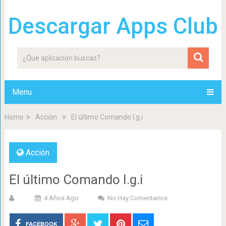
Descargar Apps Club
Menu
Home
Acción
El último Comando I.g.i
Acción
El último Comando I.g.i
4 Años Ago
No Hay Comentarios
FACEBOOK