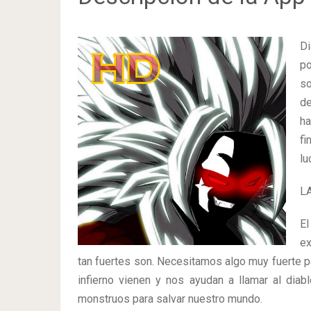
Di
po
so
de
ha
fi
lu
L
El
ex
tan fuertes son. Necesitamos algo muy fuerte pa
infierno vienen y nos ayudan a llamar al diab
monstruos para salvar nuestro mundo.