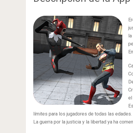
Er
ju
la
pe
Em
Ca
Co
De
Cr
el
Es
límites para los jugadores de todas las edades.
La guerra por la justicia y la libertad ya ha come