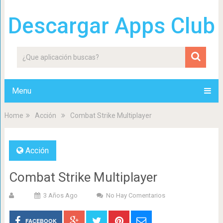
Descargar Apps Club
Menu
Home
Acción
Combat Strike Multiplayer
Acción
Combat Strike Multiplayer
3 Años Ago
No Hay Comentarios
FACEBOOK