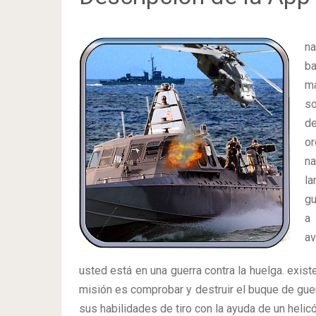
na
ba
ma
so
de
or
na
la
gu
a 
av
usted está en una guerra contra la huelga. exis
misión es comprobar y destruir el buque de gue
sus habilidades de tiro con la ayuda de un helicó