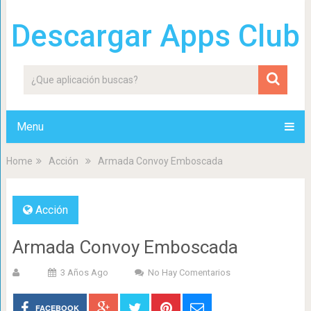
Descargar Apps Club
Menu
Home
Acción
Armada Convoy Emboscada
Acción
Armada Convoy Emboscada
3 Años Ago
No Hay Comentarios
FACEBOOK